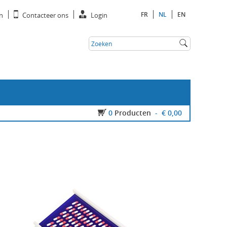
FR
NL
EN
n
Contacteer ons
Login
0
Producten
-
€ 0,00