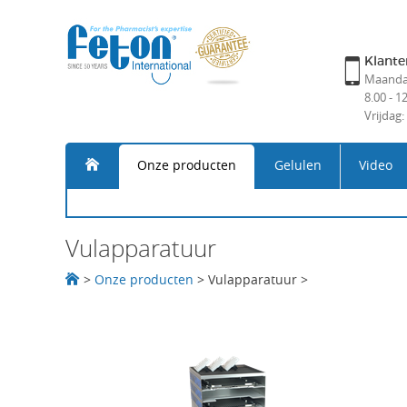
Klante
Maandag
8.00 - 1
Vrijdag:
Onze producten
Gelulen
Video
Vulapparatuur
>
Onze producten
>
Vulapparatuur
>