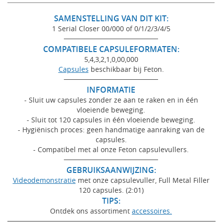
SAMENSTELLING VAN DIT KIT:
1 Serial Closer 00/000 of 0/1/2/3/4/5
───────────────────
COMPATIBELE CAPSULEFORMATEN:
5,4,3,2,1,0,00,000
Capsules
beschikbaar bij Feton.
───────────────────
INFORMATIE
- Sluit uw capsules zonder ze aan te raken en in één
vloeiende beweging.
- Sluit tot 120 capsules in één vloeiende beweging.
- Hygiënisch proces: geen handmatige aanraking van de
capsules.
- Compatibel met al onze Feton capsulevullers.
───────────────────
GEBRUIKSAANWIJZING:
Videodemonstratie
met onze capsulevuller, Full Metal Filler
120 capsules. (2:01)
TIPS:
Ontdek ons assortiment
accessoires.
──────────────────────────────────────────