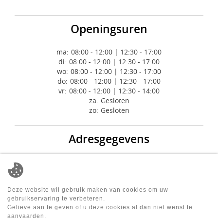
Openingsuren
ma:
08:00 - 12:00 | 12:30 - 17:00
di:
08:00 - 12:00 | 12:30 - 17:00
wo:
08:00 - 12:00 | 12:30 - 17:00
do:
08:00 - 12:00 | 12:30 - 17:00
vr:
08:00 - 12:00 | 12:30 - 14:00
za:
Gesloten
zo:
Gesloten
Adresgegevens
Feton International srl
Rue de la Croix du Maïeur 8
7110 Strépy (La Louvière)
België
Deze website wil gebruik maken van cookies om uw
gebruikservaring te verbeteren.
Tel.
:
02/420.52.00
Gelieve aan te geven of u deze cookies al dan niet wenst te
contact@feton.com
aanvaarden.