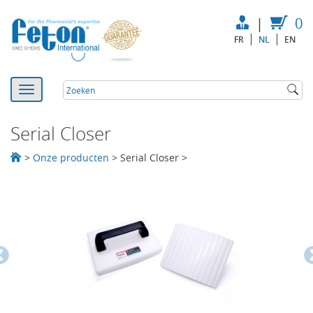
|
0
FR
NL
EN
Serial Closer
>
Onze producten
>
Serial Closer
>