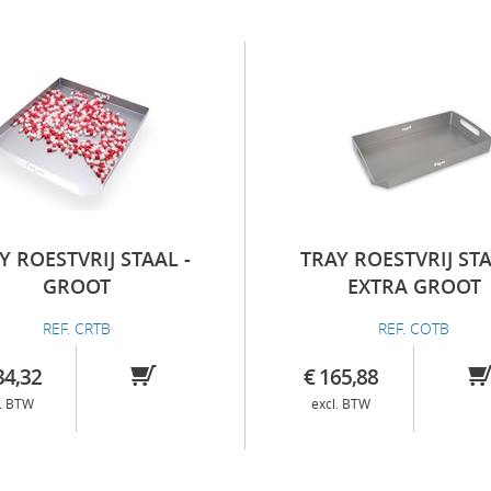
Y ROESTVRIJ STAAL -
TRAY ROESTVRIJ STA
GROOT
EXTRA GROOT
REF. CRTB
REF. COTB
34,32
€ 165,88
l. BTW
excl. BTW