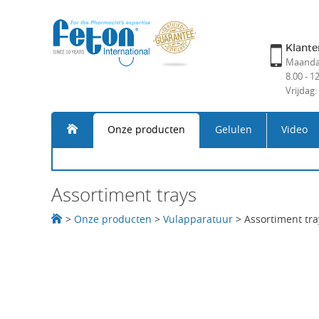
Klante
Maandag
8.00 - 1
Vrijdag:
Onze producten
Gelulen
Video
Assortiment trays
>
Onze producten
>
Vulapparatuur
>
Assortiment tra