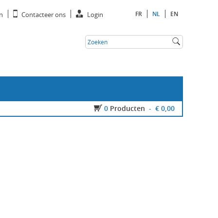
FR
NL
EN
n
Contacteer ons
Login
0
Producten
-
€ 0,00