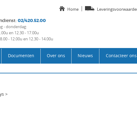
Home
Leveringsvoorwaarde
ndienst
:
02/420.52.00
 - donderdag:
2.00u en 12.30 - 17.00u
 8.00 - 12.00u en 12.30 - 14.00u
Documenten
Over ons
Nieuws
Contacteer ons
ys
>