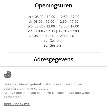
Openingsuren
ma:
08:00 - 12:00 | 12:30 - 17:00
di:
08:00 - 12:00 | 12:30 - 17:00
wo:
08:00 - 12:00 | 12:30 - 17:00
do:
08:00 - 12:00 | 12:30 - 17:00
vr:
08:00 - 12:00 | 12:30 - 14:00
za:
Gesloten
zo:
Gesloten
Adresgegevens
Feton International srl
Rue de la Croix du Maïeur 8
7110 Strépy (La Louvière)
België
Deze website wil gebruik maken van cookies om uw
gebruikservaring te verbeteren.
Tel.
:
02/420.52.00
Gelieve aan te geven of u deze cookies al dan niet wenst te
contact@feton.com
aanvaarden.
Foto’s & tekeningen zijn niet contractueel
MEER INFORMATIE