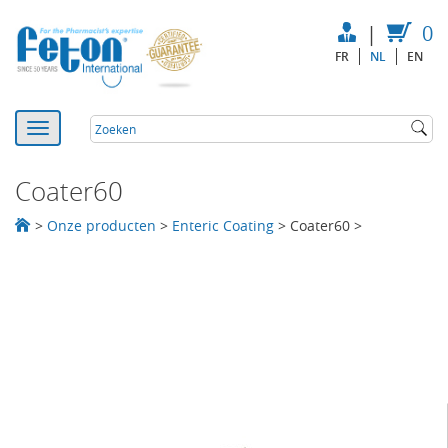
|
0
FR
NL
EN
Coater60
>
Onze producten
>
Enteric Coating
>
Coater60
>