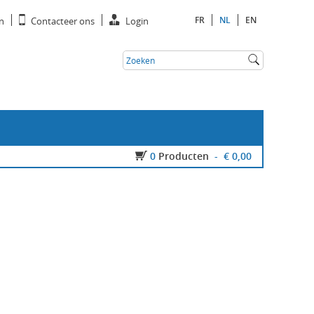
FR
NL
EN
n
Contacteer ons
Login
0
Producten
-
€ 0,00