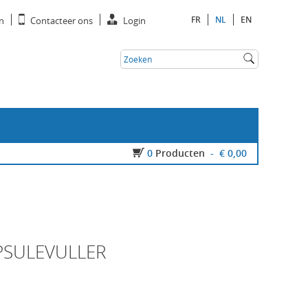
FR
NL
EN
n
Contacteer ons
Login
0
Producten
-
€ 0,00
PSULEVULLER