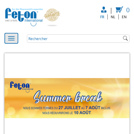
|
0
FR
NL
EN